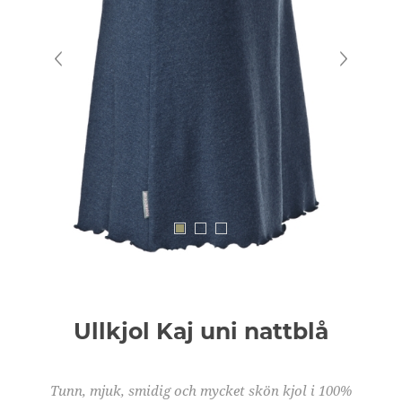
Ullkjol Kaj uni nattblå
Tunn, mjuk, smidig och mycket skön kjol i 100%