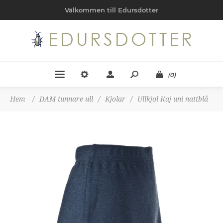
Välkommen till Edursdotter
(0)
Hem
/
DAM tunnare ull
/
Kjolar
/
Ullkjol Kaj uni nattblå