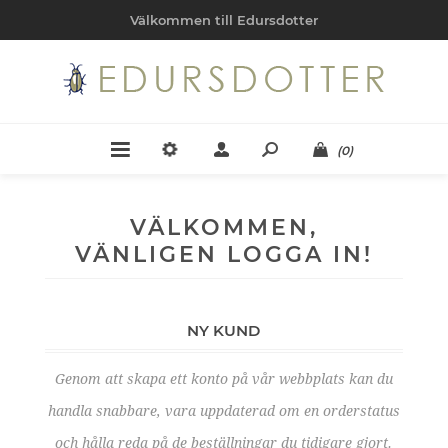
Välkommen till Edursdotter
(0)
VÄLKOMMEN,
VÄNLIGEN LOGGA IN!
NY KUND
Genom att skapa ett konto på vår webbplats kan du
handla snabbare, vara uppdaterad om en orderstatus
och hålla reda på de beställningar du tidigare gjort.