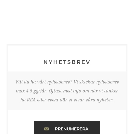
NYHETSBREV
Vill du ha vårt nyhetsbrev? Vi skickar nyhetsbrev
max 4-5 ggr/år. Oftast med info om när vi tänker
ha REA eller event där vi visar våra nyheter.
PRENUMERERA