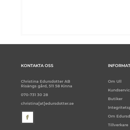
KONTAKTA OSS
INFORMAT
Christina Edursdotter AB
Om Ull
Risängs gård, 511 58 Kinna
Kundservi
070-731 30 28
Butiker
christina[at]edursdotter.se
Integritets
Om Edursd
Tillverkare