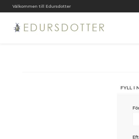
Välkommen till Edursdotter
FYLL I
Fö
Ef