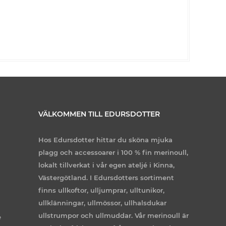
VÄLKOMMEN TILL EDURSDOTTER
Hos Edursdotter hittar du sköna mjuka
plagg och accessoarer i 100 % fin merinoull,
lokalt tillverkat i vår egen ateljé i Kinna,
Västergötland. I Edursdotters sortiment
finns ullkoftor, ulljumprar, ulltunikor,
ullklänningar, ullmössor, ullhalsdukar
ullstrumpor och ullmuddar. Vår merinoull är
e