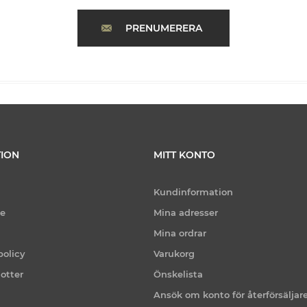
PRENUMERERA
ION
MITT KONTO
Kundinformation
ce
Mina adresser
Mina ordrar
policy
Varukorg
otter
Önskelista
Ansök om konto för återförsäljar