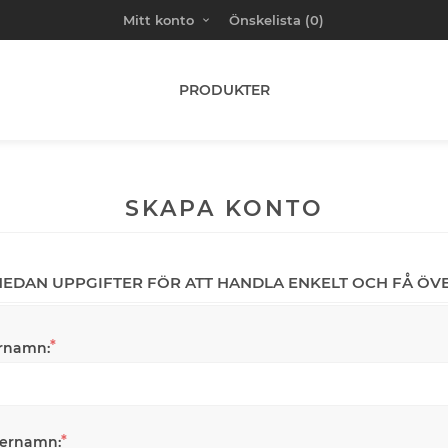
Mitt konto
Önskelista
(0)
PRODUKTER
SKAPA KONTO
 NEDAN UPPGIFTER FÖR ATT HANDLA ENKELT OCH FÅ ÖV
*
rnamn:
*
ternamn: