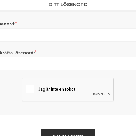
DITT LÖSENORD
*
senord:
*
kräfta lösenord: