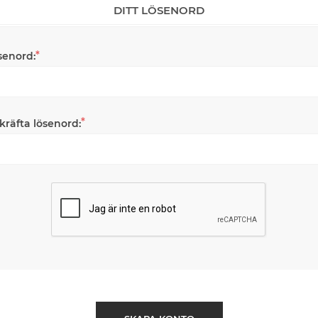
DITT LÖSENORD
*
senord:
*
kräfta lösenord: