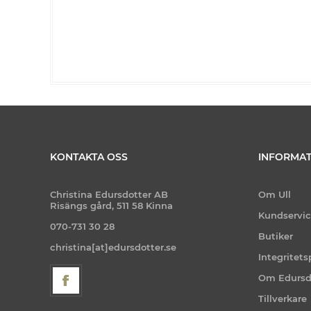
KONTAKTA OSS
INFORMAT
Christina Edursdotter AB
Om Ull
Risängs gård, 511 58 Kinna
Kundservi
070-731 30 28
Butiker
christina[at]edursdotter.se
Integritets
Om Edursd
Tillverkare