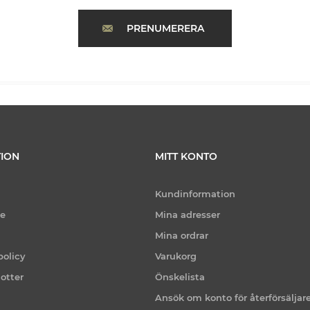
PRENUMERERA
ION
MITT KONTO
Kundinformation
ce
Mina adresser
Mina ordrar
policy
Varukorg
otter
Önskelista
Ansök om konto för återförsäljar