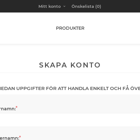
Mitt konto
Önskelista
(0)
PRODUKTER
SKAPA KONTO
 NEDAN UPPGIFTER FÖR ATT HANDLA ENKELT OCH FÅ ÖV
*
rnamn:
*
ternamn: