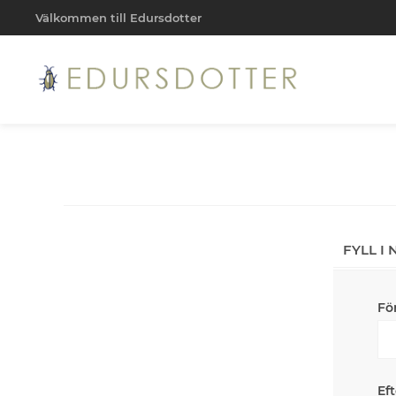
Välkommen till Edursdotter
FYLL I
Fö
Ef