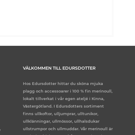
VÄLKOMMEN TILL EDURSDOTTER
Hos Edursdotter hittar du sköna mjuka
plagg och accessoarer i 100 % fin merinoull,
lokalt tillverkat i vår egen ateljé i Kinna,
Västergötland. I Edursdotters sortiment
finns ullkoftor, ulljumprar, ulltunikor,
ullklänningar, ullmössor, ullhalsdukar
ullstrumpor och ullmuddar. Vår merinoull är
e