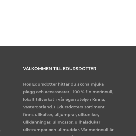
VÄLKOMMEN TILL EDURSDOTTER
Hos Edursdotter hittar du sköna mjuka
plagg och accessoarer i 100 % fin merinoull,
lokalt tillverkat i vår egen ateljé i Kinna,
Västergötland. I Edursdotters sortiment
finns ullkoftor, ulljumprar, ulltunikor,
ullklänningar, ullmössor, ullhalsdukar
ullstrumpor och ullmuddar. Vår merinoull är
e