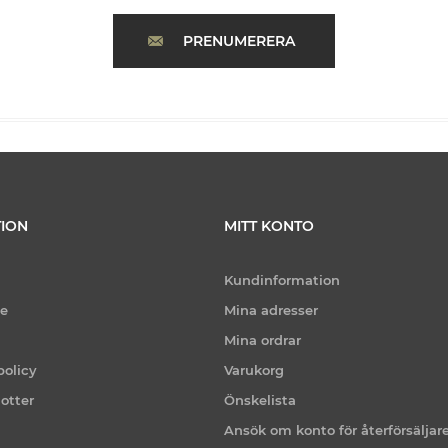
PRENUMERERA
ION
MITT KONTO
Kundinformation
ce
Mina adresser
Mina ordrar
policy
Varukorg
otter
Önskelista
Ansök om konto för återförsäljar