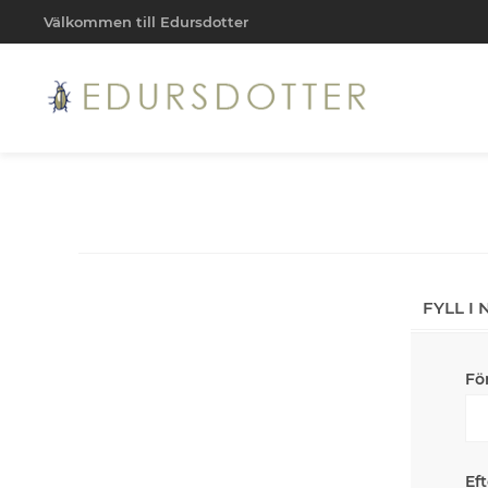
Välkommen till Edursdotter
FYLL I
Fö
Ef