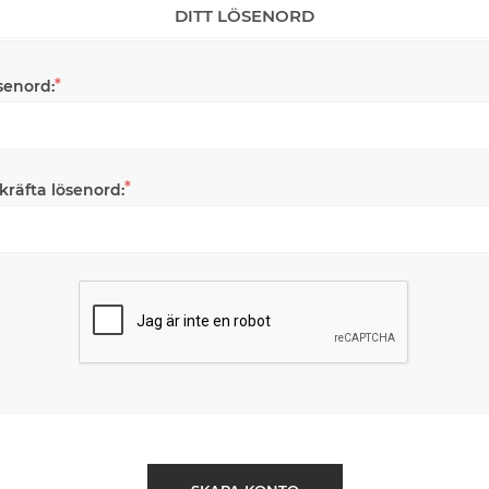
DITT LÖSENORD
*
senord:
*
kräfta lösenord: