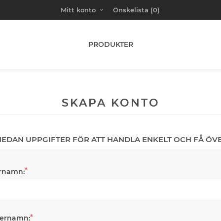
Mitt konto
Önskelista
(0)
PRODUKTER
SKAPA KONTO
 NEDAN UPPGIFTER FÖR ATT HANDLA ENKELT OCH FÅ ÖV
*
rnamn:
*
ternamn: