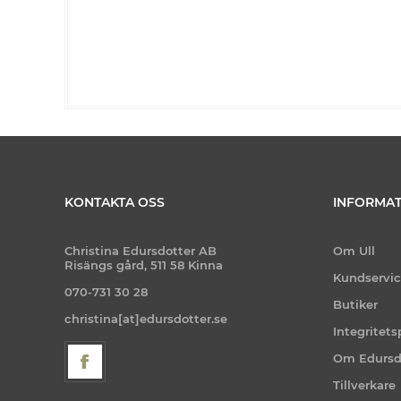
KONTAKTA OSS
INFORMAT
Christina Edursdotter AB
Om Ull
Risängs gård, 511 58 Kinna
Kundservi
070-731 30 28
Butiker
christina[at]edursdotter.se
Integritets
Om Edursd
Tillverkare