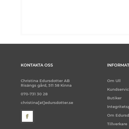
KONTAKTA OSS
INFORMAT
Christina Edursdotter AB
Om Ull
Risängs gård, 511 58 Kinna
Kundservi
070-731 30 28
Butiker
christina[at]edursdotter.se
Integritets
Om Edursd
Tillverkare