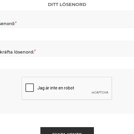
DITT LÖSENORD
*
senord:
*
kräfta lösenord: