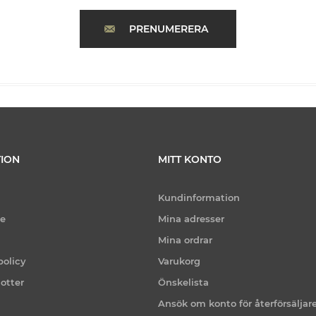
PRENUMERERA
ION
MITT KONTO
Kundinformation
ce
Mina adresser
Mina ordrar
policy
Varukorg
otter
Önskelista
Ansök om konto för återförsäljar