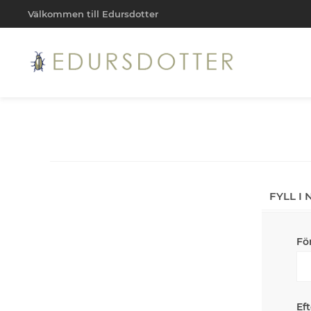
Välkommen till Edursdotter
FYLL I
Fö
Ef