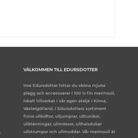
VÄLKOMMEN TILL EDURSDOTTER
Hos Edursdotter hittar du sköna mjuka
plagg och accessoarer i 100 % fin merinoull,
lokalt tillverkat i vår egen ateljé i Kinna,
Västergötland. I Edursdotters sortiment
finns ullkoftor, ulljumprar, ulltunikor,
ullklänningar, ullmössor, ullhalsdukar
ullstrumpor och ullmuddar. Vår merinoull är
e