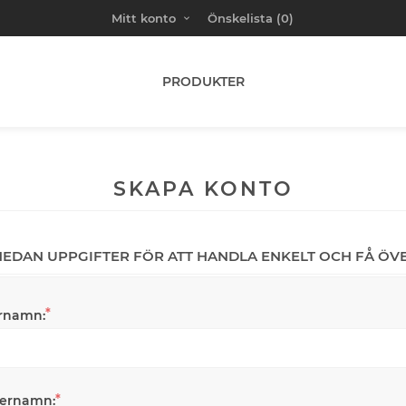
Mitt konto
Önskelista
(0)
PRODUKTER
SKAPA KONTO
 NEDAN UPPGIFTER FÖR ATT HANDLA ENKELT OCH FÅ ÖV
*
rnamn:
*
ternamn: