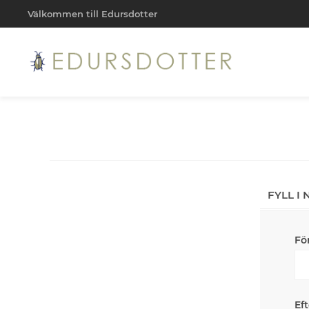
Välkommen till Edursdotter
FYLL I
Fö
Ef