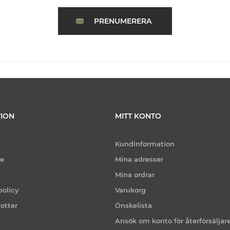
PRENUMERERA
ION
MITT KONTO
Kundinformation
ce
Mina adresser
Mina ordrar
policy
Varukorg
otter
Önskelista
Ansök om konto för återförsäljar