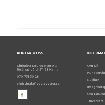
KONTAKTA OSS
INFORMAT
Christina Edursdotter AB
Om Ull
Risängs gård, 511 58 Kinna
Kundservi
070-731 30 28
Butiker
christina[at]edursdotter.se
Integritets
Om Edursd
Tillverkare