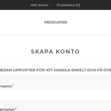
Mitt konto
Önskelista
(0)
PRODUKTER
SKAPA KONTO
 NEDAN UPPGIFTER FÖR ATT HANDLA ENKELT OCH FÅ ÖV
*
rnamn:
*
ternamn: