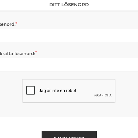
DITT LÖSENORD
*
senord:
*
kräfta lösenord: