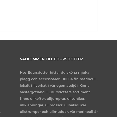
VÄLKOMMEN TILL EDURSDOTTER
Hos Edursdotter hittar du sköna mjuka
plagg och accessoarer i 100 % fin merinoull,
lokalt tillverkat i vår egen ateljé i Kinna,
Västergötland. I Edursdotters sortiment
finns ullkoftor, ulljumprar, ulltunikor,
ullklänningar, ullmössor, ullhalsdukar
ullstrumpor och ullmuddar. Vår merinoull är
e