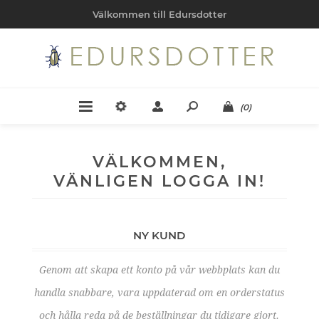
Välkommen till Edursdotter
(0)
VÄLKOMMEN,
VÄNLIGEN LOGGA IN!
NY KUND
Genom att skapa ett konto på vår webbplats kan du
handla snabbare, vara uppdaterad om en orderstatus
och hålla reda på de beställningar du tidigare gjort.