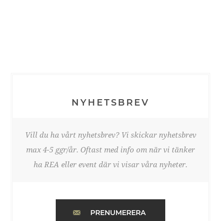
NYHETSBREV
Vill du ha vårt nyhetsbrev? Vi skickar nyhetsbrev
max 4-5 ggr/år. Oftast med info om när vi tänker
ha REA eller event där vi visar våra nyheter.
PRENUMERERA