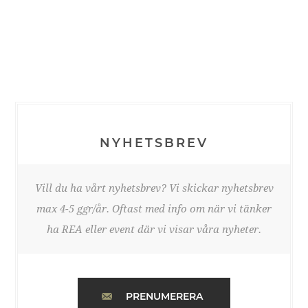
NYHETSBREV
Vill du ha vårt nyhetsbrev? Vi skickar nyhetsbrev
max 4-5 ggr/år. Oftast med info om när vi tänker
ha REA eller event där vi visar våra nyheter.
PRENUMERERA