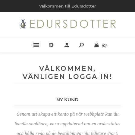
Välkommen till Edursdotter
(0)
VÄLKOMMEN,
VÄNLIGEN LOGGA IN!
NY KUND
Genom att skapa ett konto på vår webbplats kan du
handla snabbare, vara uppdaterad om en orderstatus
och hålla reda på de beställningar du tidigare gjort.