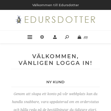
Välkommen till Edursdotter
(0)
VÄLKOMMEN,
VÄNLIGEN LOGGA IN!
NY KUND
Genom att skapa ett konto på vår webbplats kan du
handla snabbare, vara uppdaterad om en orderstatus
och hålla reda på de beställningar du tidigare gjort.