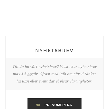
NYHETSBREV
Vill du ha vårt nyhetsbrev? Vi skickar nyhetsbrev
max 4-5 ggr/år. Oftast med info om när vi tänker
ha REA eller event där vi visar våra nyheter.
PRENUMERERA