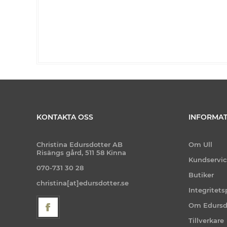
KONTAKTA OSS
INFORMAT
Christina Edursdotter AB
Om Ull
Risängs gård, 511 58 Kinna
Kundservi
070-731 30 28
Butiker
christina[at]edursdotter.se
Integritets
Om Edursd
Tillverkare