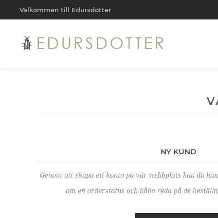
Välkommen till Edursdotter
V
NY KUND
Genom att skapa ett konto på vår webbplats kan du ha
om en orderstatus och hålla reda på de beställni