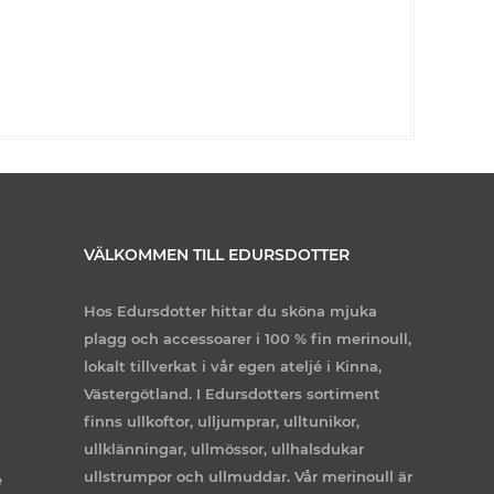
VÄLKOMMEN TILL EDURSDOTTER
Hos Edursdotter hittar du sköna mjuka
plagg och accessoarer i 100 % fin merinoull,
lokalt tillverkat i vår egen ateljé i Kinna,
Västergötland. I Edursdotters sortiment
finns ullkoftor, ulljumprar, ulltunikor,
ullklänningar, ullmössor, ullhalsdukar
ullstrumpor och ullmuddar. Vår merinoull är
e