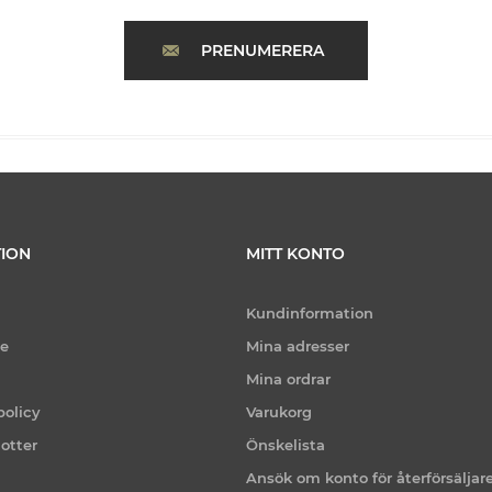
PRENUMERERA
ION
MITT KONTO
Kundinformation
ce
Mina adresser
Mina ordrar
policy
Varukorg
otter
Önskelista
Ansök om konto för återförsäljar