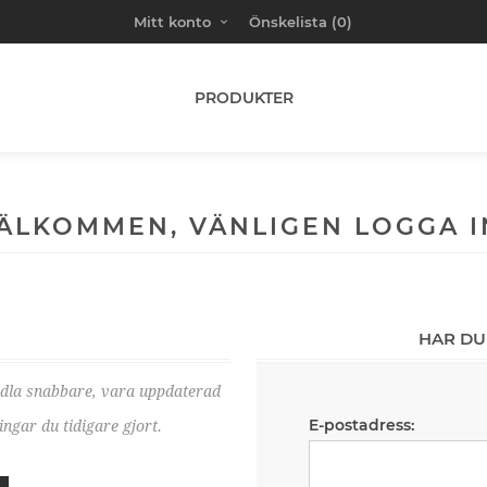
Mitt konto
Önskelista
(0)
PRODUKTER
ÄLKOMMEN, VÄNLIGEN LOGGA I
HAR DU
ndla snabbare, vara uppdaterad
E-postadress:
ngar du tidigare gjort.