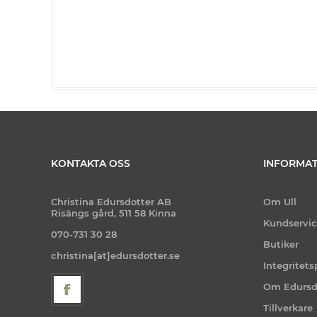
KONTAKTA OSS
INFORMAT
Christina Edursdotter AB
Om Ull
Risängs gård, 511 58 Kinna
Kundservi
070-731 30 28
Butiker
christina[at]edursdotter.se
Integritets
Om Edursd
Tillverkare