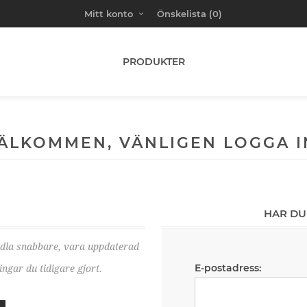
Mitt konto
Önskelista
(0)
PRODUKTER
ÄLKOMMEN, VÄNLIGEN LOGGA I
HAR DU
ndla snabbare, vara uppdaterad
E-postadress:
ngar du tidigare gjort.