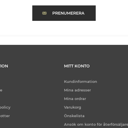
PRENUMERERA
ION
MITT KONTO
Kundinformation
ce
Mina adresser
Mina ordrar
policy
Varukorg
otter
Önskelista
Ansök om konto för återförsäljar