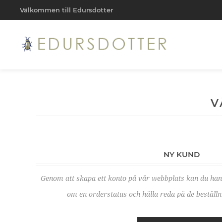
Välkommen till Edursdotter
V
NY KUND
Genom att skapa ett konto på vår webbplats kan du ha
om en orderstatus och hålla reda på de beställni