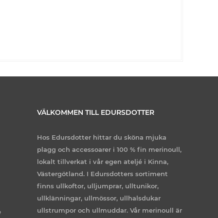
VÄLKOMMEN TILL EDURSDOTTER
Hos Edursdotter hittar du sköna mjuka
plagg och accessoarer i 100 % fin merinoull,
lokalt tillverkat i vår egen ateljé i Kinna,
Västergötland. I Edursdotters sortiment
finns ullkoftor, ulljumprar, ulltunikor,
ullklänningar, ullmössor, ullhalsdukar
ullstrumpor och ullmuddar. Vår merinoull är
e