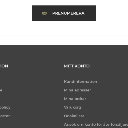
PRENUMERERA
ION
MITT KONTO
Kundinformation
ce
Mina adresser
Mina ordrar
policy
Varukorg
otter
Önskelista
Ansök om konto för återförsäljar