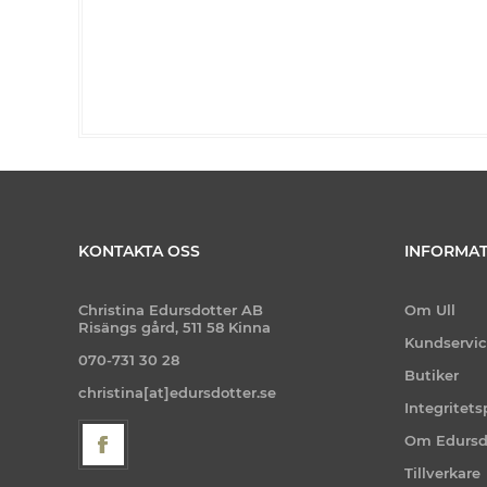
KONTAKTA OSS
INFORMAT
Christina Edursdotter AB
Om Ull
Risängs gård, 511 58 Kinna
Kundservi
070-731 30 28
Butiker
christina[at]edursdotter.se
Integritets
Om Edursd
Tillverkare