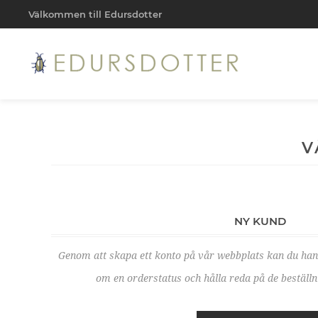
Välkommen till Edursdotter
V
NY KUND
Genom att skapa ett konto på vår webbplats kan du ha
om en orderstatus och hålla reda på de beställni