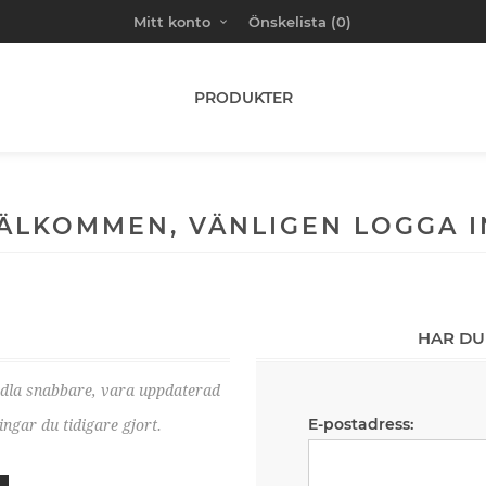
Mitt konto
Önskelista
(0)
PRODUKTER
ÄLKOMMEN, VÄNLIGEN LOGGA I
HAR DU
ndla snabbare, vara uppdaterad
E-postadress:
ngar du tidigare gjort.