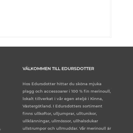
VÄLKOMMEN TILL EDURSDOTTER
Hos Edursdotter hittar du sköna mjuka
plagg och accessoarer i 100 % fin merinoull,
lokalt tillverkat i vår egen ateljé i Kinna,
Västergötland. I Edursdotters sortiment
finns ullkoftor, ulljumprar, ulltunikor,
ullklänningar, ullmössor, ullhalsdukar
ullstrumpor och ullmuddar. Vår merinoull är
e