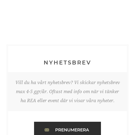
NYHETSBREV
Vill du ha vårt nyhetsbrev? Vi skickar nyhetsbrev
max 4-5 ggr/år. Oftast med info om när vi tänker
ha REA eller event där vi visar våra nyheter.
PRENUMERERA