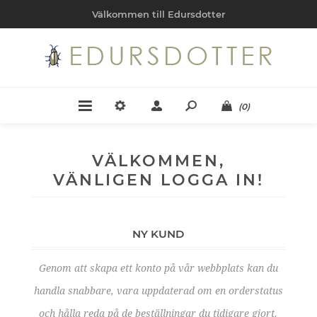
Välkommen till Edursdotter
(0)
VÄLKOMMEN,
VÄNLIGEN LOGGA IN!
NY KUND
Genom att skapa ett konto på vår webbplats kan du
handla snabbare, vara uppdaterad om en orderstatus
och hålla reda på de beställningar du tidigare gjort.