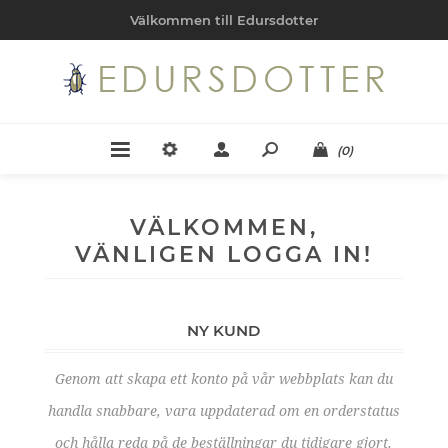
Välkommen till Edursdotter
(0)
VÄLKOMMEN,
VÄNLIGEN LOGGA IN!
NY KUND
Genom att skapa ett konto på vår webbplats kan du
handla snabbare, vara uppdaterad om en orderstatus
och hålla reda på de beställningar du tidigare gjort.