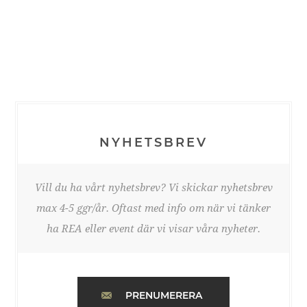
NYHETSBREV
Vill du ha vårt nyhetsbrev? Vi skickar nyhetsbrev
max 4-5 ggr/år. Oftast med info om när vi tänker
ha REA eller event där vi visar våra nyheter.
PRENUMERERA