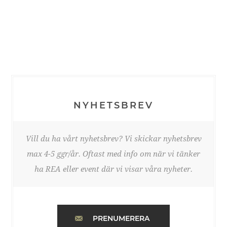
NYHETSBREV
Vill du ha vårt nyhetsbrev? Vi skickar nyhetsbrev
max 4-5 ggr/år. Oftast med info om när vi tänker
ha REA eller event där vi visar våra nyheter.
PRENUMERERA