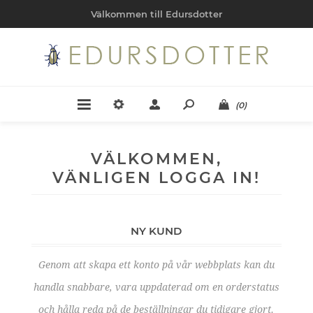
Välkommen till Edursdotter
(0)
VÄLKOMMEN,
VÄNLIGEN LOGGA IN!
NY KUND
Genom att skapa ett konto på vår webbplats kan du
handla snabbare, vara uppdaterad om en orderstatus
och hålla reda på de beställningar du tidigare gjort.