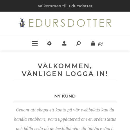
Välkommen till Edursdotter
(0)
VÄLKOMMEN,
VÄNLIGEN LOGGA IN!
NY KUND
Genom att skapa ett konto på vår webbplats kan du
handla snabbare, vara uppdaterad om en orderstatus
och hålla reda på de beställningar du tidigare gjort.