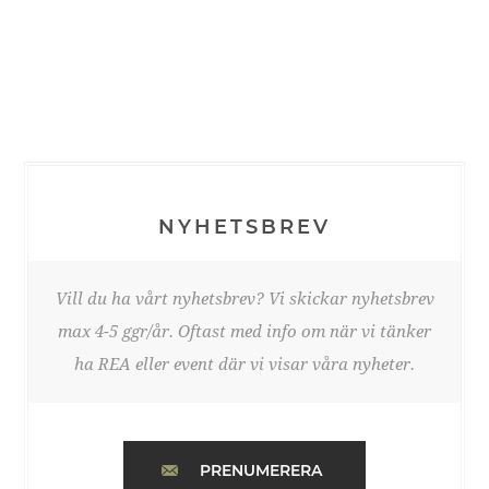
NYHETSBREV
Vill du ha vårt nyhetsbrev? Vi skickar nyhetsbrev
max 4-5 ggr/år. Oftast med info om när vi tänker
ha REA eller event där vi visar våra nyheter.
PRENUMERERA