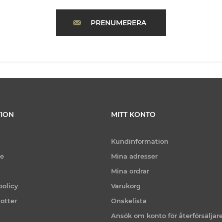
PRENUMERERA
ION
MITT KONTO
Kundinformation
ce
Mina adresser
Mina ordrar
policy
Varukorg
otter
Önskelista
Ansök om konto för återförsäljar