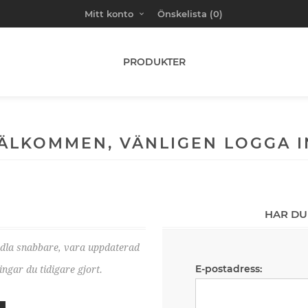
Mitt konto
Önskelista
(0)
PRODUKTER
ÄLKOMMEN, VÄNLIGEN LOGGA I
HAR DU
ndla snabbare, vara uppdaterad
E-postadress:
ngar du tidigare gjort.