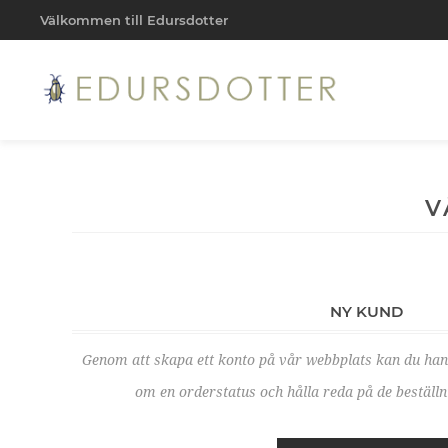
Välkommen till Edursdotter
V
NY KUND
Genom att skapa ett konto på vår webbplats kan du ha
om en orderstatus och hålla reda på de beställni