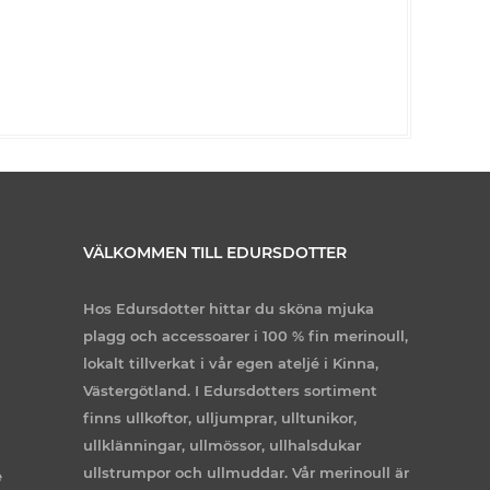
VÄLKOMMEN TILL EDURSDOTTER
Hos Edursdotter hittar du sköna mjuka
plagg och accessoarer i 100 % fin merinoull,
lokalt tillverkat i vår egen ateljé i Kinna,
Västergötland. I Edursdotters sortiment
finns ullkoftor, ulljumprar, ulltunikor,
ullklänningar, ullmössor, ullhalsdukar
ullstrumpor och ullmuddar. Vår merinoull är
e