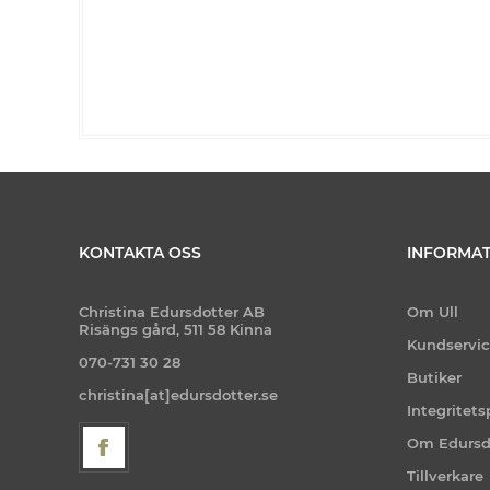
KONTAKTA OSS
INFORMAT
Christina Edursdotter AB
Om Ull
Risängs gård, 511 58 Kinna
Kundservi
070-731 30 28
Butiker
christina[at]edursdotter.se
Integritets
Om Edursd
Tillverkare