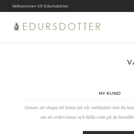
Välkommen till Edursdotter
V
NY KUND
Genom att skapa ett konto på vår webbplats kan du ha
om en orderstatus och hålla reda på de beställni