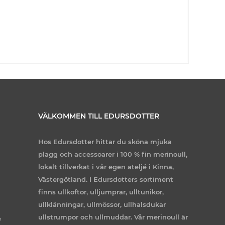
VÄLKOMMEN TILL EDURSDOTTER
Hos Edursdotter hittar du sköna mjuka
plagg och accessoarer i 100 % fin merinoull,
lokalt tillverkat i vår egen ateljé i Kinna,
Västergötland. I Edursdotters sortiment
finns ullkoftor, ulljumprar, ulltunikor,
ullklänningar, ullmössor, ullhalsdukar
ullstrumpor och ullmuddar. Vår merinoull är
e