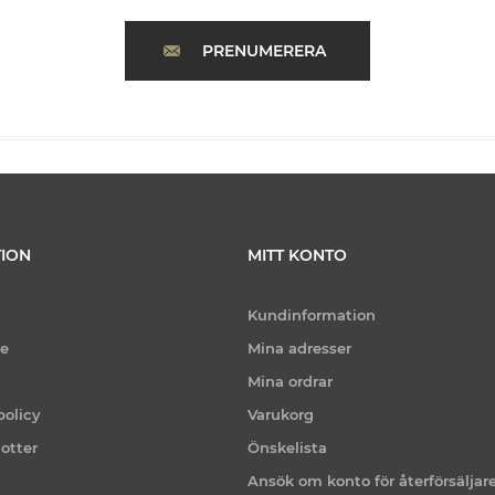
PRENUMERERA
ION
MITT KONTO
Kundinformation
ce
Mina adresser
Mina ordrar
policy
Varukorg
otter
Önskelista
Ansök om konto för återförsäljar