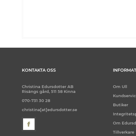
KONTAKTA OSS
INFORMAT
Christina Edursdotter AB
Om Ull
Risängs gård, 511 58 Kinna
Kundservi
070-731 30 28
Butiker
christina[at]edursdotter.se
Integritets
Om Edursd
Tillverkare