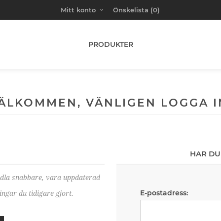
Mitt konto
Önskelista
(0)
PRODUKTER
ÄLKOMMEN, VÄNLIGEN LOGGA I
HAR DU
ndla snabbare, vara uppdaterad
E-postadress:
ngar du tidigare gjort.