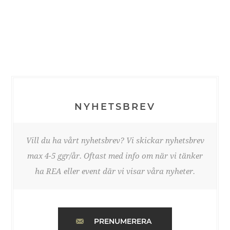
NYHETSBREV
Vill du ha vårt nyhetsbrev? Vi skickar nyhetsbrev
max 4-5 ggr/år. Oftast med info om när vi tänker
ha REA eller event där vi visar våra nyheter.
PRENUMERERA