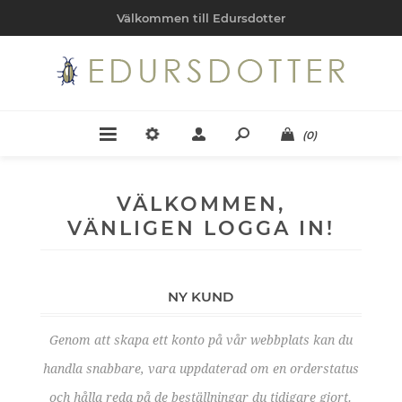
Välkommen till Edursdotter
(0)
VÄLKOMMEN,
VÄNLIGEN LOGGA IN!
NY KUND
Genom att skapa ett konto på vår webbplats kan du
handla snabbare, vara uppdaterad om en orderstatus
och hålla reda på de beställningar du tidigare gjort.