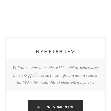
NYHETSBREV
Vill du ha vårt nyhetsbrev? Vi skickar nyhetsbrev
max 4-5 ggr/år. Oftast med info om när vi tänker
ha REA eller event där vi visar våra nyheter.
PRENUMERERA