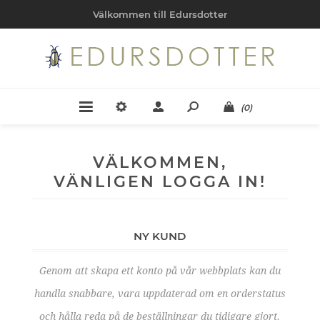
Välkommen till Edursdotter
(0)
VÄLKOMMEN,
VÄNLIGEN LOGGA IN!
NY KUND
Genom att skapa ett konto på vår webbplats kan du
handla snabbare, vara uppdaterad om en orderstatus
och hålla reda på de beställningar du tidigare gjort.