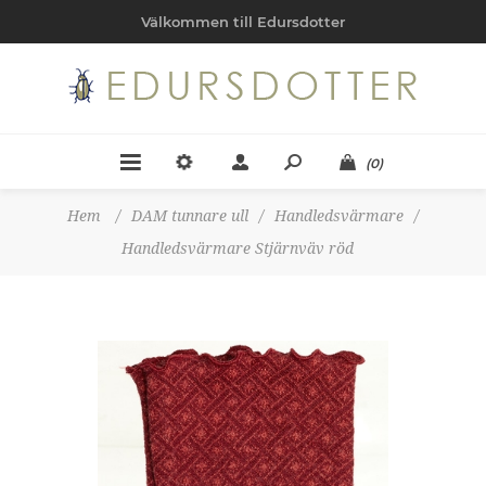
Välkommen till Edursdotter
(0)
Hem
/
DAM tunnare ull
/
Handledsvärmare
/
Handledsvärmare Stjärnväv röd