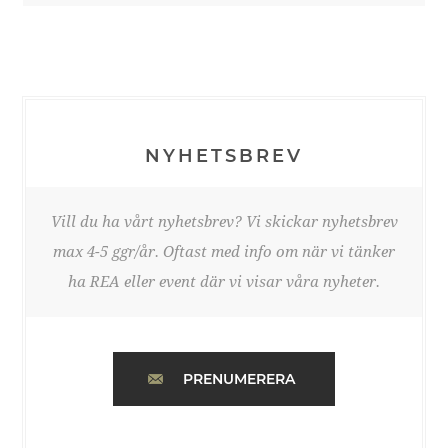
NYHETSBREV
Vill du ha vårt nyhetsbrev? Vi skickar nyhetsbrev
max 4-5 ggr/år. Oftast med info om när vi tänker
ha REA eller event där vi visar våra nyheter.
PRENUMERERA