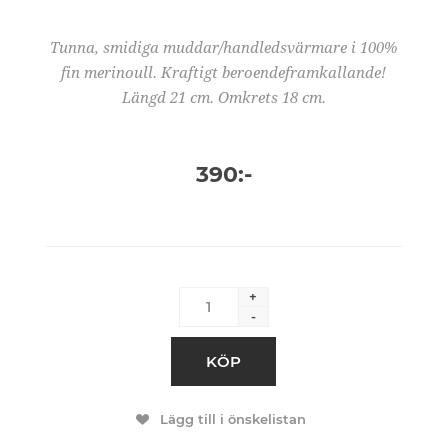
Tunna, smidiga muddar/handledsvärmare i 100%
fin merinoull. Kraftigt beroendeframkallande!
Längd 21 cm. Omkrets 18 cm.
390:-
+
-
KÖP
Lägg till i önskelistan