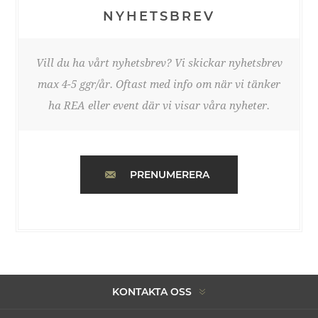
NYHETSBREV
Vill du ha vårt nyhetsbrev? Vi skickar nyhetsbrev
max 4-5 ggr/år. Oftast med info om när vi tänker
ha REA eller event där vi visar våra nyheter.
PRENUMERERA
KONTAKTA OSS