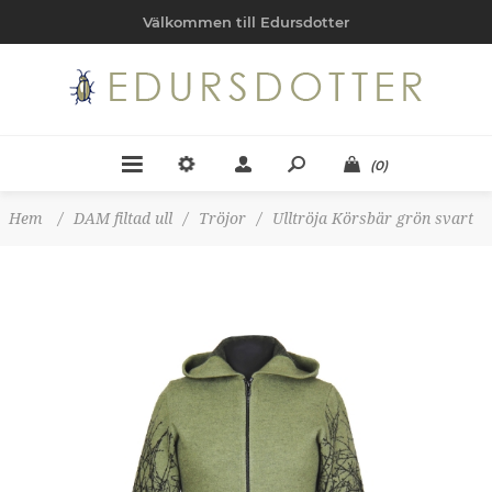
Välkommen till Edursdotter
(0)
Hem
/
DAM filtad ull
/
Tröjor
/
Ulltröja Körsbär grön svart