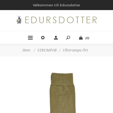
Välkommen till Edursdotter
(0)
Hem
/
STRUMPOR
/
Ullstrumpa Ört