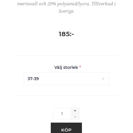
merinoull och 20% polyamid/lycra. Tlllverkad i
Sverige.
185:-
Välj storlek
*
+
-
KÖP