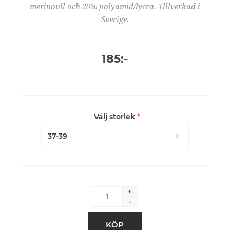
merinoull och 20% polyamid/lycra. Tlllverkad i
Sverige.
185:-
Välj storlek
*
+
-
KÖP