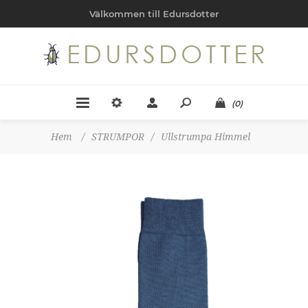
Välkommen till Edursdotter
(0)
Hem
/
STRUMPOR
/
Ullstrumpa Himmel