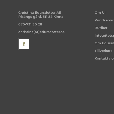
Christina Edursdotter AB
Om Ull
Risängs gård, 511 58 Kinna
Kundservi
070-731 30 28
Butiker
christina[at]edursdotter.se
Integritets
Om Edursd
Tillverkare
Kontakta o