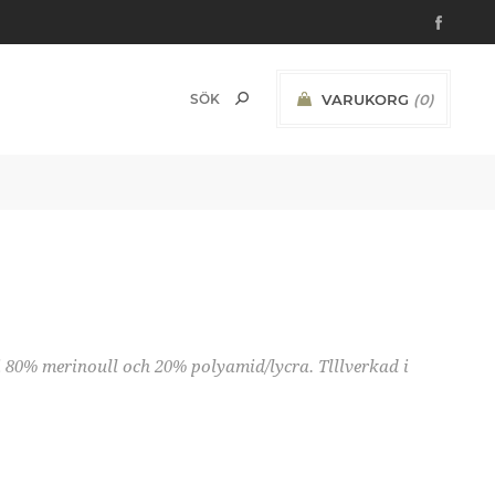
VARUKORG
(0)
 80% merinoull och 20% polyamid/lycra. Tlllverkad i