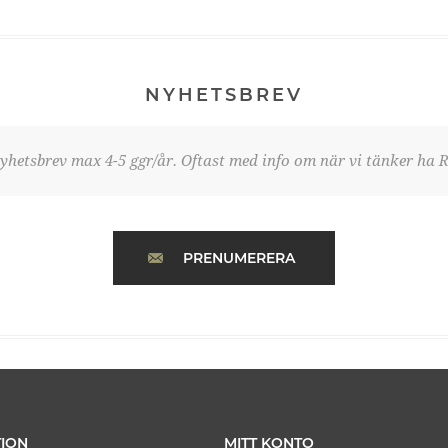
NYHETSBREV
yhetsbrev max 4-5 ggr/år. Oftast med info om när vi tänker ha R
PRENUMERERA
ION
MITT KONTO