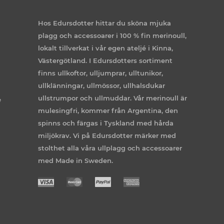
Hos Edursdotter hittar du sköna mjuka
plagg och accessoarer i 100 % fin merinoull,
lokalt tillverkat i vår egen ateljé i Kinna,
Västergötland. I Edursdotters sortiment
finns ullkoftor, ulljumprar, ulltunikor,
ullklänningar, ullmössor, ullhalsdukar
ullstrumpor och ullmuddar. Vår merinoull är
e
mulesingfri, kommer från Argentina, den
spinns och färgas i Tyskland med hårda
miljökrav. Vi på Edursdotter märker med
stolthet alla våra ullplagg och accessoarer
med Made in Sweden.