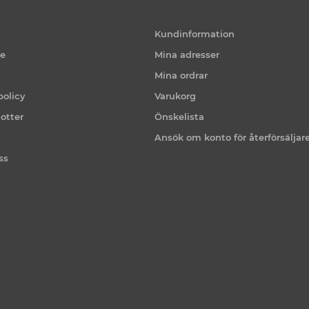
Kundinformation
ce
Mina adresser
Mina ordrar
policy
Varukorg
otter
Önskelista
Ansök om konto för återförsäljar
ss