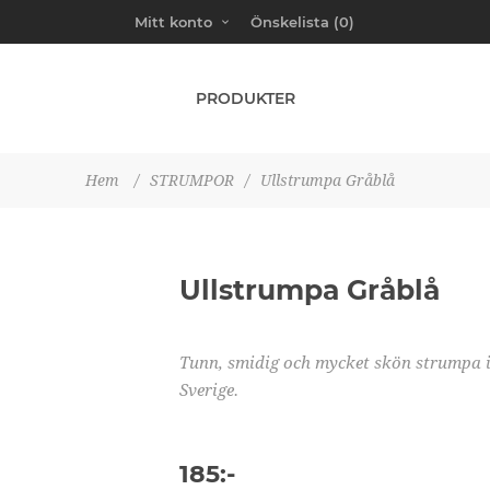
Mitt konto
Önskelista
(0)
PRODUKTER
Hem
/
STRUMPOR
/
Ullstrumpa Gråblå
Ullstrumpa Gråblå
Tunn, smidig och mycket skön strumpa i
Sverige.
185:-