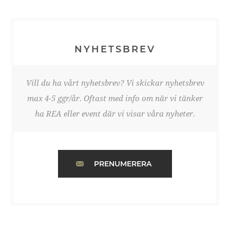
NYHETSBREV
Vill du ha vårt nyhetsbrev? Vi skickar nyhetsbrev
max 4-5 ggr/år. Oftast med info om när vi tänker
ha REA eller event där vi visar våra nyheter.
PRENUMERERA