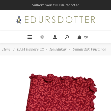
Välkommen till Edursdotter
(0)
Hem
/
DAM tunnare ull
/
Halsdukar
/
Ullhalsduk Vinca röd