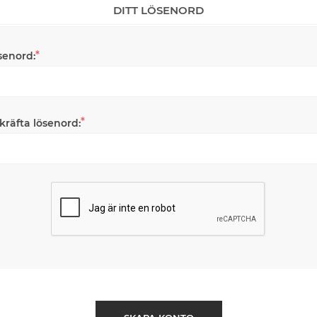
DITT LÖSENORD
*
senord:
*
kräfta lösenord: