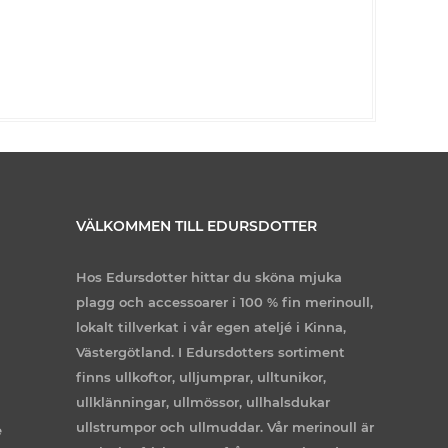
VÄLKOMMEN TILL EDURSDOTTER
Hos Edursdotter hittar du sköna mjuka
plagg och accessoarer i 100 % fin merinoull,
lokalt tillverkat i vår egen ateljé i Kinna,
Västergötland. I Edursdotters sortiment
finns ullkoftor, ulljumprar, ulltunikor,
ullklänningar, ullmössor, ullhalsdukar
ullstrumpor och ullmuddar. Vår merinoull är
e