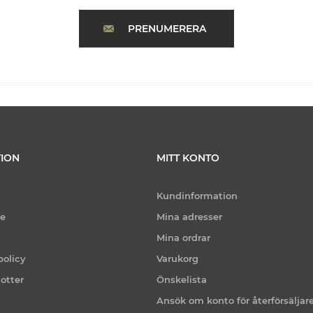
PRENUMERERA
ION
MITT KONTO
Kundinformation
ce
Mina adresser
Mina ordrar
policy
Varukorg
otter
Önskelista
Ansök om konto för återförsäljar