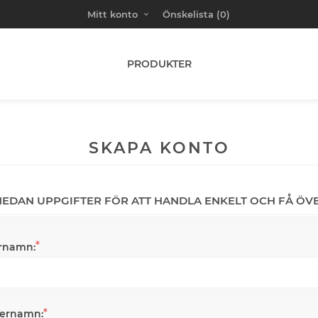
Mitt konto
Önskelista
(0)
PRODUKTER
SKAPA KONTO
 NEDAN UPPGIFTER FÖR ATT HANDLA ENKELT OCH FÅ ÖV
*
rnamn:
*
ternamn: