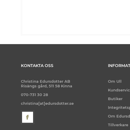
KONTAKTA OSS
INFORMAT
Christina Edursdotter AB
Om Ull
Risängs gård, 511 58 Kinna
Kundservi
070-731 30 28
Butiker
christina[at]edursdotter.se
Integritets
Om Edursd
Tillverkare