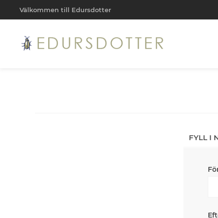
Välkommen till Edursdotter
FYLL I
Fö
Ef