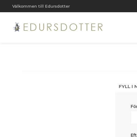
Välkommen till Edursdotter
FYLL I
Fö
Ef