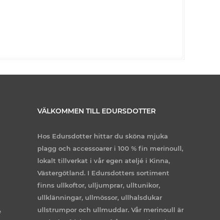
VÄLKOMMEN TILL EDURSDOTTER
Hos Edursdotter hittar du sköna mjuka
plagg och accessoarer i 100 % fin merinoull,
lokalt tillverkat i vår egen ateljé i Kinna,
Västergötland. I Edursdotters sortiment
finns ullkoftor, ulljumprar, ulltunikor,
ullklänningar, ullmössor, ullhalsdukar
ullstrumpor och ullmuddar. Vår merinoull är
e