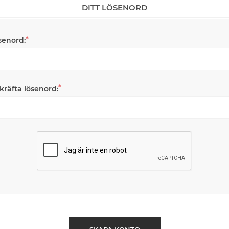
DITT LÖSENORD
*
senord:
*
kräfta lösenord: