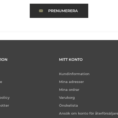
PRENUMERERA
ION
MITT KONTO
Kundinformation
ce
Mina adresser
Mina ordrar
policy
Varukorg
otter
Önskelista
Ansök om konto för återförsäljar