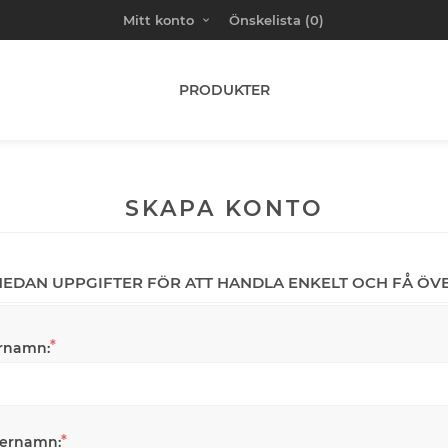
Mitt konto
Önskelista
(0)
PRODUKTER
SKAPA KONTO
 NEDAN UPPGIFTER FÖR ATT HANDLA ENKELT OCH FÅ ÖV
*
rnamn:
*
ternamn: