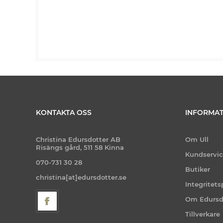
KONTAKTA OSS
INFORMAT
Christina Edursdotter AB
Om Ull
Risängs gård, 511 58 Kinna
Kundservi
070-731 30 28
Butiker
christina[at]edursdotter.se
Integritets
Om Edursd
Tillverkare