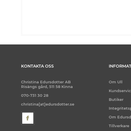
KONTAKTA OSS
INFORMAT
Christina Edursdotter AB
Om Ull
Risängs gård, 511 58 Kinna
Kundservi
070-731 30 28
Butiker
christina[at]edursdotter.se
Integritets
Om Edursd
Tillverkare