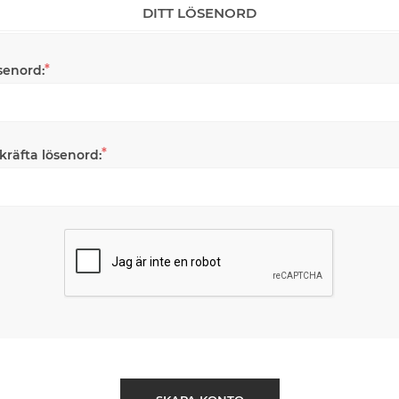
DITT LÖSENORD
*
senord:
*
kräfta lösenord: