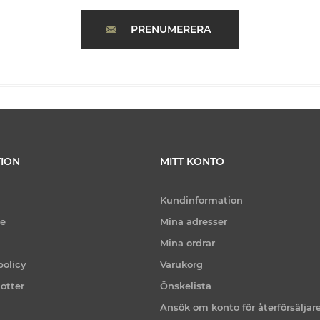
PRENUMERERA
ION
MITT KONTO
Kundinformation
ce
Mina adresser
Mina ordrar
policy
Varukorg
otter
Önskelista
Ansök om konto för återförsäljar