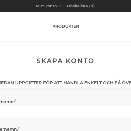
Mitt konto
Önskelista
(0)
PRODUKTER
SKAPA KONTO
 NEDAN UPPGIFTER FÖR ATT HANDLA ENKELT OCH FÅ ÖV
*
rnamn:
*
ternamn: