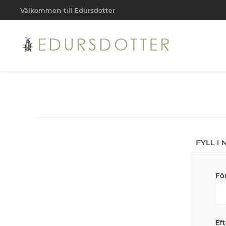
Välkommen till Edursdotter
FYLL I
Fö
Ef