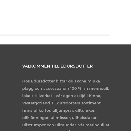
VÄLKOMMEN TILL EDURSDOTTER
Hos Edursdotter hittar du sköna mjuka
plagg och accessoarer i 100 % fin merinoull,
lokalt tillverkat i vår egen ateljé i Kinna,
Västergötland. I Edursdotters sortiment
finns ullkoftor, ulljumprar, ulltunikor,
ullklänningar, ullmössor, ullhalsdukar
ullstrumpor och ullmuddar. Vår merinoull är
e