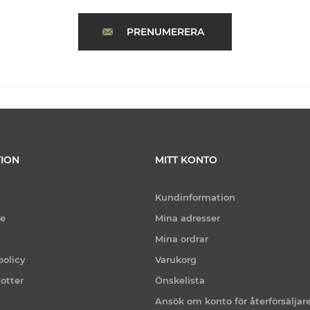
PRENUMERERA
ION
MITT KONTO
Kundinformation
ce
Mina adresser
Mina ordrar
policy
Varukorg
otter
Önskelista
Ansök om konto för återförsäljar