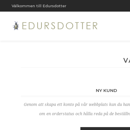
Välkommen till Edursdotter
V
NY KUND
Genom att skapa ett konto på vår webbplats kan du ha
om en orderstatus och hålla reda på de beställni