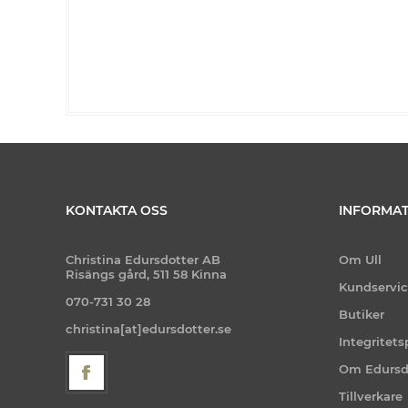
KONTAKTA OSS
INFORMAT
Christina Edursdotter AB
Om Ull
Risängs gård, 511 58 Kinna
Kundservi
070-731 30 28
Butiker
christina[at]edursdotter.se
Integritets
Om Edursd
Tillverkare