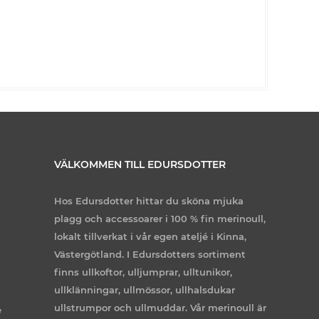
VÄLKOMMEN TILL EDURSDOTTER
Hos Edursdotter hittar du sköna mjuka
plagg och accessoarer i 100 % fin merinoull,
lokalt tillverkat i vår egen ateljé i Kinna,
Västergötland. I Edursdotters sortiment
finns ullkoftor, ulljumprar, ulltunikor,
ullklänningar, ullmössor, ullhalsdukar
ullstrumpor och ullmuddar. Vår merinoull är
e