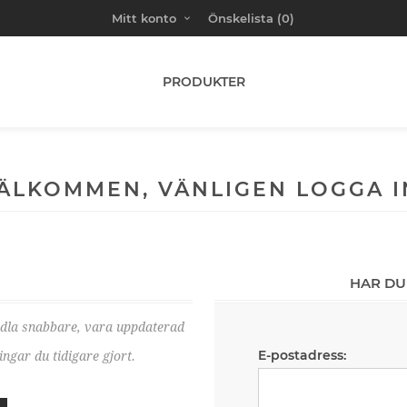
Mitt konto
Önskelista
(0)
PRODUKTER
ÄLKOMMEN, VÄNLIGEN LOGGA I
HAR DU
ndla snabbare, vara uppdaterad
E-postadress:
ngar du tidigare gjort.