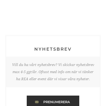
NYHETSBREV
Vill du ha vårt nyhetsbrev? Vi skickar nyhetsbrev
max 4-5 ggr/år. Oftast med info om när vi tänker
ha REA eller event där vi visar våra nyheter.
PRENUMERERA