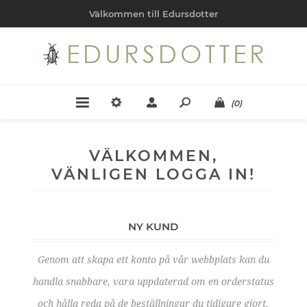
Välkommen till Edursdotter
(0)
VÄLKOMMEN,
VÄNLIGEN LOGGA IN!
NY KUND
Genom att skapa ett konto på vår webbplats kan du
handla snabbare, vara uppdaterad om en orderstatus
och hålla reda på de beställningar du tidigare gjort.