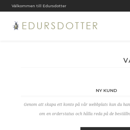
Välkommen till Edursdotter
V
NY KUND
Genom att skapa ett konto på vår webbplats kan du ha
om en orderstatus och hålla reda på de beställni