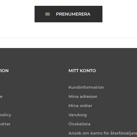
PRENUMERERA
ION
MITT KONTO
Kundinformation
ce
Mina adresser
Mina ordrar
policy
Varukorg
otter
Önskelista
Ansök om konto för återförsäljar