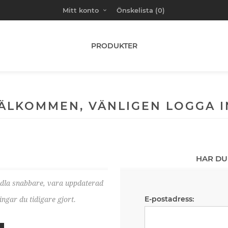
Mitt konto
Önskelista
(0)
PRODUKTER
ÄLKOMMEN, VÄNLIGEN LOGGA I
HAR DU
ndla snabbare, vara uppdaterad
E-postadress:
ngar du tidigare gjort.