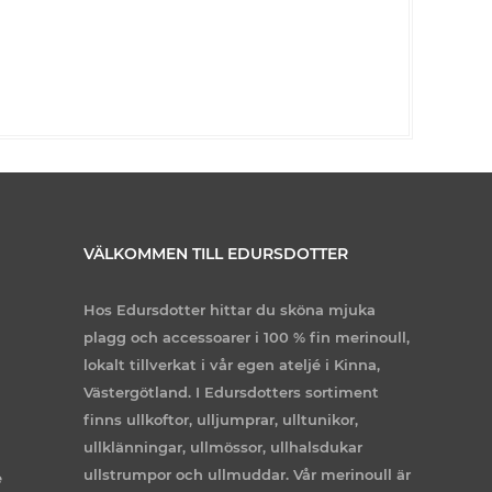
VÄLKOMMEN TILL EDURSDOTTER
Hos Edursdotter hittar du sköna mjuka
plagg och accessoarer i 100 % fin merinoull,
lokalt tillverkat i vår egen ateljé i Kinna,
Västergötland. I Edursdotters sortiment
finns ullkoftor, ulljumprar, ulltunikor,
ullklänningar, ullmössor, ullhalsdukar
ullstrumpor och ullmuddar. Vår merinoull är
e