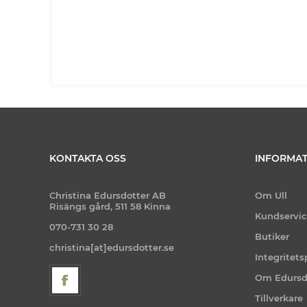
KONTAKTA OSS
INFORMAT
Christina Edursdotter AB
Om Ull
Risängs gård, 511 58 Kinna
Kundservi
070-731 30 28
Butiker
christina[at]edursdotter.se
Integritets
Om Edursd
Tillverkare