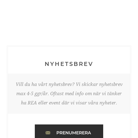
NYHETSBREV
Vill du ha vårt nyhetsbrev? Vi skickar nyhetsbrev
max 4-5 ggr/år. Oftast med info om när vi tänker
ha REA eller event där vi visar våra nyheter.
PRENUMERERA