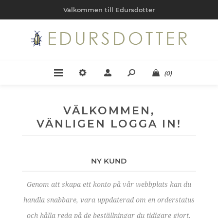
Välkommen till Edursdotter
(0)
VÄLKOMMEN,
VÄNLIGEN LOGGA IN!
NY KUND
Genom att skapa ett konto på vår webbplats kan du
handla snabbare, vara uppdaterad om en orderstatus
och hålla reda på de beställningar du tidigare gjort.