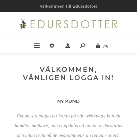
Välkommen till Edursdotter
(0)
VÄLKOMMEN,
VÄNLIGEN LOGGA IN!
NY KUND
Genom att skapa ett konto på vår webbplats kan du
handla snabbare, vara uppdaterad om en orderstatus
och hålla reda på de beställningar du tidigare gjort.