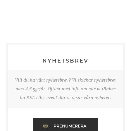
NYHETSBREV
Vill du ha vårt nyhetsbrev? Vi skickar nyhetsbrev
max 4-5 ggr/år. Oftast med info om när vi tänker
ha REA eller event där vi visar våra nyheter.
PRENUMERERA