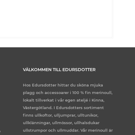
VÄLKOMMEN TILL EDURSDOTTER
Hos Edursdotter hittar du sköna mjuka
plagg och accessoarer i 100 % fin merinoull,
lokalt tillverkat i vår egen ateljé i Kinna,
Västergötland. I Edursdotters sortiment
finns ullkoftor, ulljumprar, ulltunikor,
ullklänningar, ullmössor, ullhalsdukar
ullstrumpor och ullmuddar. Vår merinoull är
e