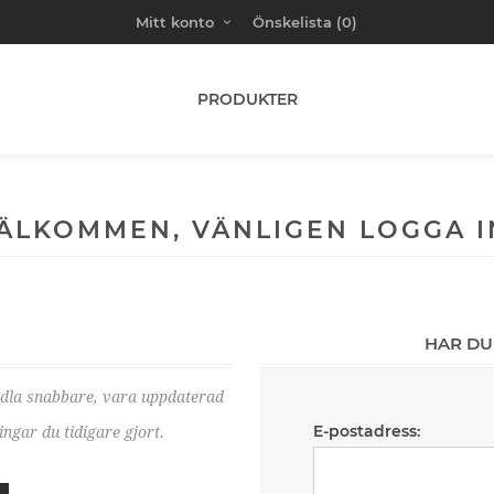
Mitt konto
Önskelista
(0)
PRODUKTER
ÄLKOMMEN, VÄNLIGEN LOGGA I
HAR DU
ndla snabbare, vara uppdaterad
E-postadress:
ngar du tidigare gjort.