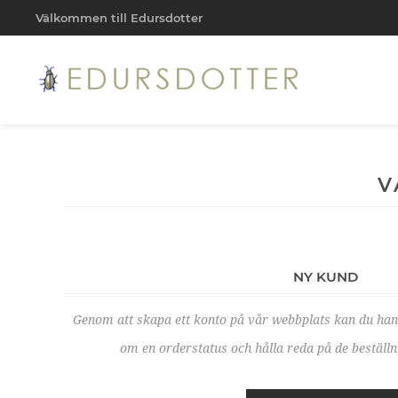
Välkommen till Edursdotter
V
NY KUND
Genom att skapa ett konto på vår webbplats kan du ha
om en orderstatus och hålla reda på de beställni