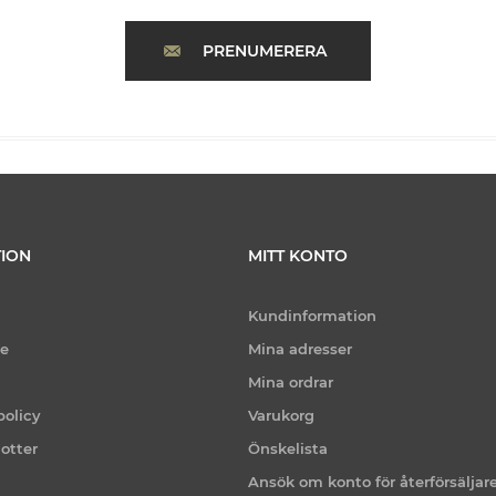
PRENUMERERA
ION
MITT KONTO
Kundinformation
ce
Mina adresser
Mina ordrar
policy
Varukorg
otter
Önskelista
Ansök om konto för återförsäljar