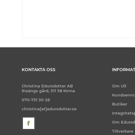
KONTAKTA OSS
INFORMAT
Christina Edursdotter AB
Om Ull
Risängs gård, 511 58 Kinna
Kundservi
070-731 30 28
Butiker
christina[at]edursdotter.se
Integritets
Om Edursd
Tillverkare