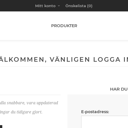
Mitt konto
Önskelista
(0)
PRODUKTER
ÄLKOMMEN, VÄNLIGEN LOGGA I
HAR DU
ndla snabbare, vara uppdaterad
E-postadress:
ngar du tidigare gjort.