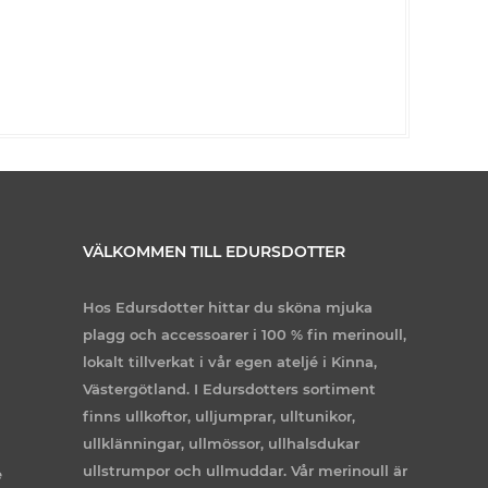
VÄLKOMMEN TILL EDURSDOTTER
Hos Edursdotter hittar du sköna mjuka
plagg och accessoarer i 100 % fin merinoull,
lokalt tillverkat i vår egen ateljé i Kinna,
Västergötland. I Edursdotters sortiment
finns ullkoftor, ulljumprar, ulltunikor,
ullklänningar, ullmössor, ullhalsdukar
ullstrumpor och ullmuddar. Vår merinoull är
e