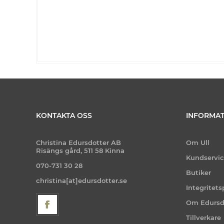
KONTAKTA OSS
INFORMAT
Christina Edursdotter AB
Om Ull
Risängs gård, 511 58 Kinna
Kundservi
070-731 30 28
Butiker
christina[at]edursdotter.se
Integritets
Om Edursd
Tillverkare