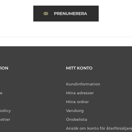
PRENUMERERA
ION
MITT KONTO
Kundinformation
ce
Mina adresser
Mina ordrar
policy
Varukorg
otter
Önskelista
Ansök om konto för återförsäljar