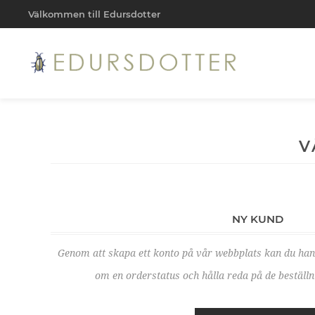
Välkommen till Edursdotter
V
NY KUND
Genom att skapa ett konto på vår webbplats kan du ha
om en orderstatus och hålla reda på de beställni