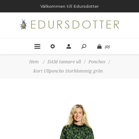
Välkommen till Edursdotter
(0)
Hem
/
DAM tunnare ull
/
Ponchos
/
Kort Ullponcho Storblommig grön