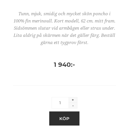
Tunn, mjuk, smidig och mycket skön poncho i
100% fin merinoull. Kort modell, 62 cm. mitt fram.
Sidsömmen slutar vid armbågen eller strax under.
Lita aldrig på skärmen när det gäller färg. Beställ
gärna ett tygprov först.
1 940:-
+
-
KÖP