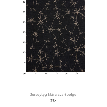
Jerseytyg Måra svartbeige
31:-