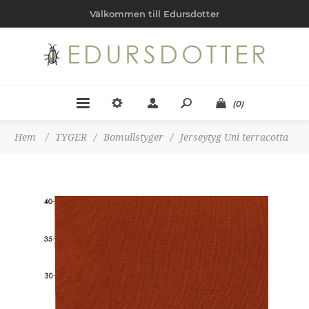
Välkommen till Edursdotter
(0)
Hem
/
TYGER
/
Bomullstyger
/
Jerseytyg Uni terracotta