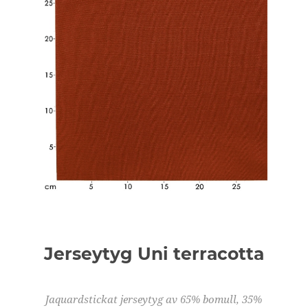
Jerseytyg Uni terracotta
Jaquardstickat jerseytyg av 65% bomull, 35%