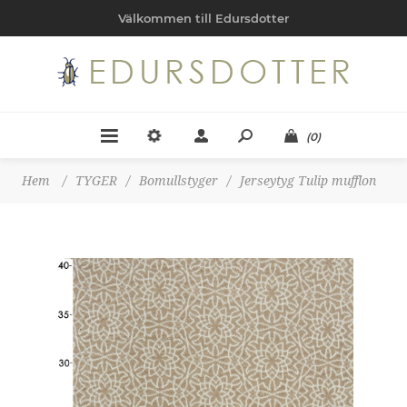
Välkommen till Edursdotter
(0)
Hem
/
TYGER
/
Bomullstyger
/
Jerseytyg Tulip mufflon