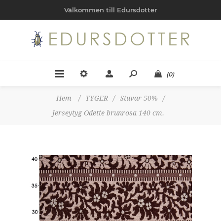
Välkommen till Edursdotter
(0)
Hem
/
TYGER
/
Stuvar 50%
/
Jerseytyg Odette brunrosa 140 cm.