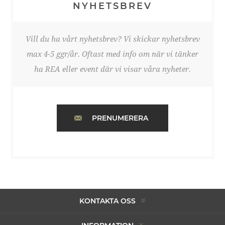
NYHETSBREV
Vill du ha vårt nyhetsbrev? Vi skickar nyhetsbrev
max 4-5 ggr/år. Oftast med info om när vi tänker
ha REA eller event där vi visar våra nyheter.
PRENUMERERA
KONTAKTA OSS