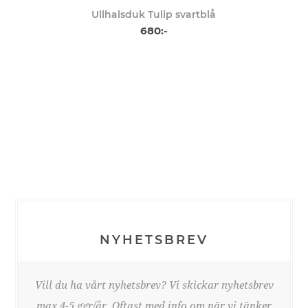
Ullhalsduk Tulip svartblå
680:-
NYHETSBREV
Vill du ha vårt nyhetsbrev? Vi skickar nyhetsbrev
max 4-5 ggr/år. Oftast med info om när vi tänker