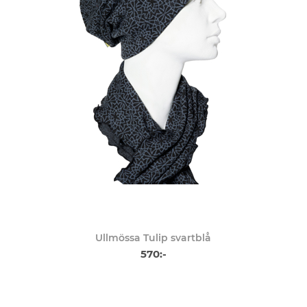
Ullmössa Tulip svartblå
570:-