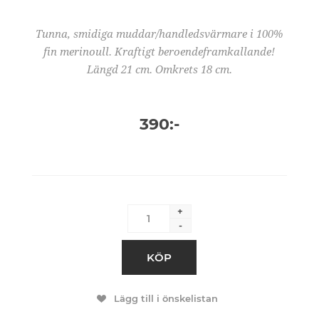
Tunna, smidiga muddar/handledsvärmare i 100%
fin merinoull. Kraftigt beroendeframkallande!
Längd 21 cm. Omkrets 18 cm.
390:-
+
-
KÖP
Lägg till i önskelistan