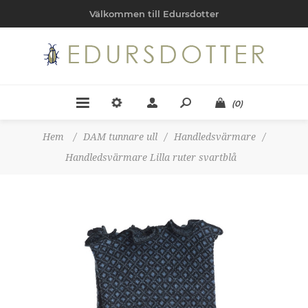
Välkommen till Edursdotter
(0)
Hem
/
DAM tunnare ull
/
Handledsvärmare
/
Handledsvärmare Lilla ruter svartblå