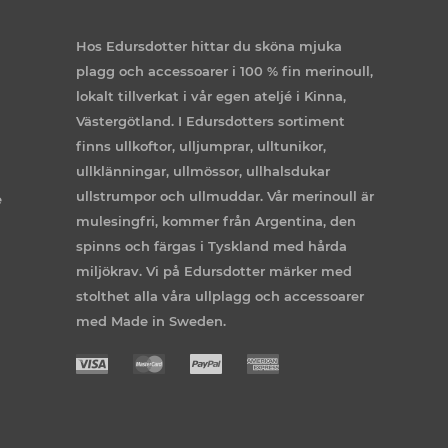
Hos Edursdotter hittar du sköna mjuka
plagg och accessoarer i 100 % fin merinoull,
lokalt tillverkat i vår egen ateljé i Kinna,
Västergötland. I Edursdotters sortiment
finns ullkoftor, ulljumprar, ulltunikor,
ullklänningar, ullmössor, ullhalsdukar
ullstrumpor och ullmuddar. Vår merinoull är
e
mulesingfri, kommer från Argentina, den
spinns och färgas i Tyskland med hårda
miljökrav. Vi på Edursdotter märker med
stolthet alla våra ullplagg och accessoarer
med Made in Sweden.