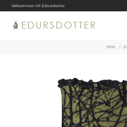
Välkommen till Edursdotter
Hem
/
D