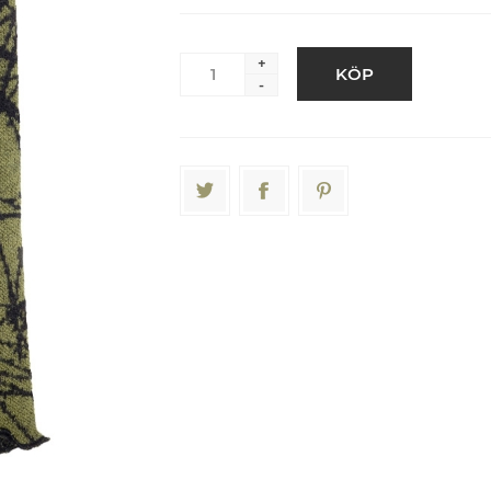
+
KÖP
-