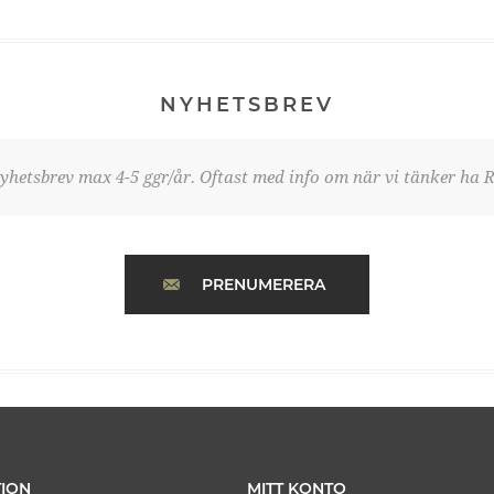
NYHETSBREV
yhetsbrev max 4-5 ggr/år. Oftast med info om när vi tänker ha R
PRENUMERERA
ION
MITT KONTO