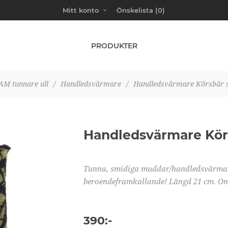
Mitt konto
Önskelista
(0)
PRODUKTER
AM tunnare ull
/
Handledsvärmare
/
Handledsvärmare Körsbär 
Handledsvärmare Kör
Tunna, smidiga muddar/handledsvärmare 
beroendeframkallande! Längd 21 cm. Om
390:-