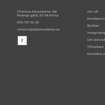
Christina Edursdotter AB
Om Ull
Risängs gård, 511 58 Kinna
Kundservi
070-731 30 28
Butiker
christina[at]edursdotter.se
Integritets
Om Edursd
Tillverkare
Kontakta o