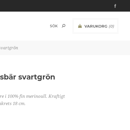
VARUKORG
(0)
svartgrön
sbär svartgrön
i 100% fin merinoull. Kraftigt
krets 18 cm.