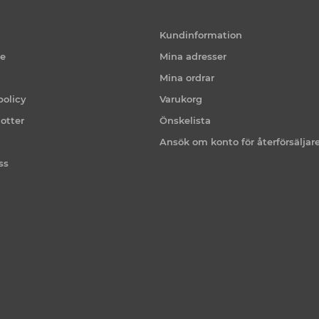
Kundinformation
ce
Mina adresser
Mina ordrar
policy
Varukorg
otter
Önskelista
Ansök om konto för återförsäljar
ss