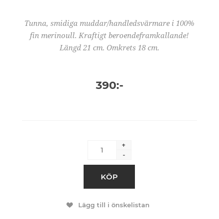
Tunna, smidiga muddar/handledsvärmare i 100%
fin merinoull. Kraftigt beroendeframkallande!
Längd 21 cm. Omkrets 18 cm.
390:-
+
-
KÖP
Lägg till i önskelistan