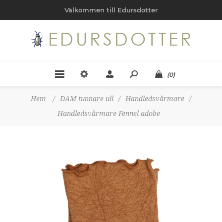
Välkommen till Edursdotter
(0)
Hem
/
DAM tunnare ull
/
Handledsvärmare
/
Handledsvärmare Fennel adobe