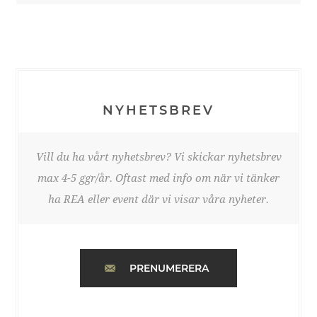
NYHETSBREV
Vill du ha vårt nyhetsbrev? Vi skickar nyhetsbrev
max 4-5 ggr/år. Oftast med info om när vi tänker
ha REA eller event där vi visar våra nyheter.
PRENUMERERA