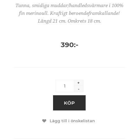
Tunna, smidiga muddar/handledsvärmare i 100%
fin merinoull. Kraftigt beroendeframkallande!
Längd 21 cm. Omkrets 18 cm.
390:-
+
-
KÖP
Lägg till i önskelistan