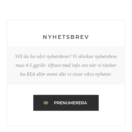
NYHETSBREV
Vill du ha vårt nyhetsbrev? Vi skickar nyhetsbrev
max 4-5 ggr/år. Oftast med info om när vi tänker
ha REA eller event där vi visar våra nyheter.
PRENUMERERA