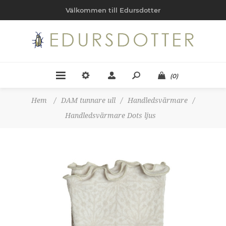
Välkommen till Edursdotter
(0)
Hem
/
DAM tunnare ull
/
Handledsvärmare
/
Handledsvärmare Dots ljus