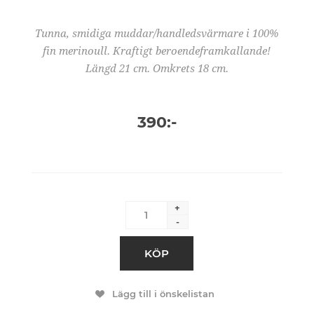
Tunna, smidiga muddar/handledsvärmare i 100%
fin merinoull. Kraftigt beroendeframkallande!
Längd 21 cm. Omkrets 18 cm.
390:-
+
-
KÖP
Lägg till i önskelistan