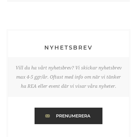
NYHETSBREV
Vill du ha vårt nyhetsbrev? Vi skickar nyhetsbrev
max 4-5 ggr/år. Oftast med info om när vi tänker
ha REA eller event där vi visar våra nyheter.
PRENUMERERA