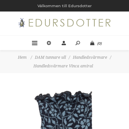
Välkommen till Edursdotter
(0)
Hem
/
DAM tunnare ull
/
Handledsvärmare
/
Handledsvärmare Vinca amiral