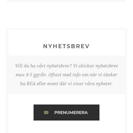
NYHETSBREV
Vill du ha vårt nyhetsbrev? Vi skickar nyhetsbrev
max 4-5 ggr/år. Oftast med info om när vi tänker
ha REA eller event där vi visar våra nyheter.
PRENUMERERA