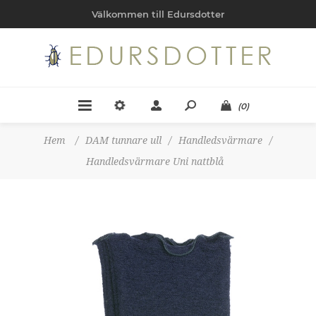
Välkommen till Edursdotter
(0)
Hem
/
DAM tunnare ull
/
Handledsvärmare
/
Handledsvärmare Uni nattblå