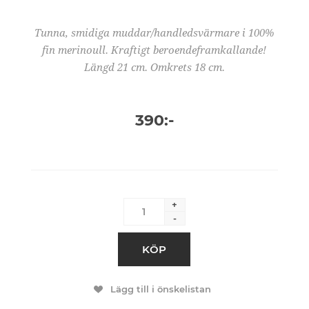
Tunna, smidiga muddar/handledsvärmare i 100%
fin merinoull. Kraftigt beroendeframkallande!
Längd 21 cm. Omkrets 18 cm.
390:-
+
-
KÖP
Lägg till i önskelistan