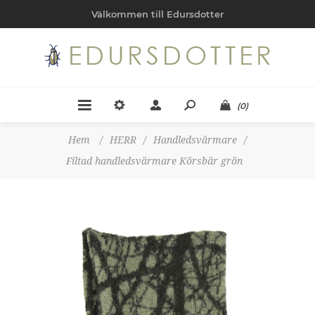
Välkommen till Edursdotter
(0)
Hem
/
HERR
/
Handledsvärmare
/
Filtad handledsvärmare Körsbär grön