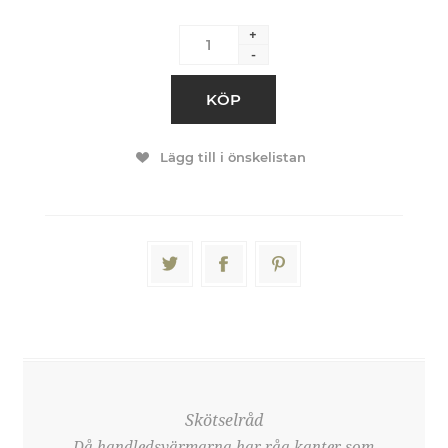
+
-
KÖP
Lägg till i önskelistan
Skötselråd
Då handledsvärmarna har råa kanter som