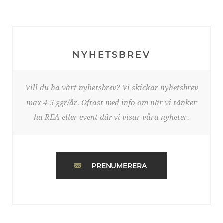
NYHETSBREV
Vill du ha vårt nyhetsbrev? Vi skickar nyhetsbrev
max 4-5 ggr/år. Oftast med info om när vi tänker
ha REA eller event där vi visar våra nyheter.
PRENUMERERA