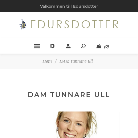
Välkommen till Edursdotter
(0)
Hem
/
DAM tunnare ull
DAM TUNNARE ULL