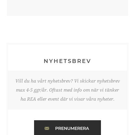
NYHETSBREV
Vill du ha vårt nyhetsbrev? Vi skickar nyhetsbrev
max 4-5 ggr/år. Oftast med info om när vi tänker
ha REA eller event där vi visar våra nyheter.
PRENUMERERA