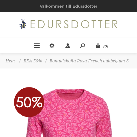
Välkommen till Edursdotter
(0)
Hem
/
REA 50%
/
Bomullskofta Rosa French bubbelgum S