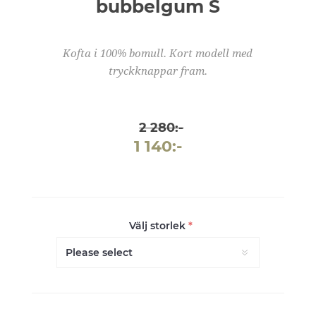
bubbelgum S
Kofta i 100% bomull. Kort modell med
tryckknappar fram.
2 280:-
1 140:-
Välj storlek
*