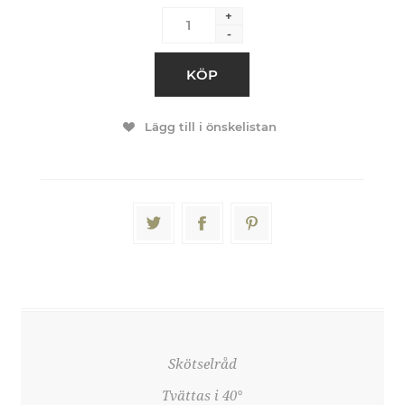
+
-
KÖP
Lägg till i önskelistan
Skötselråd
Tvättas i 40°